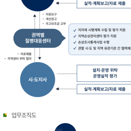
질
병
업무조직도
관
리
청