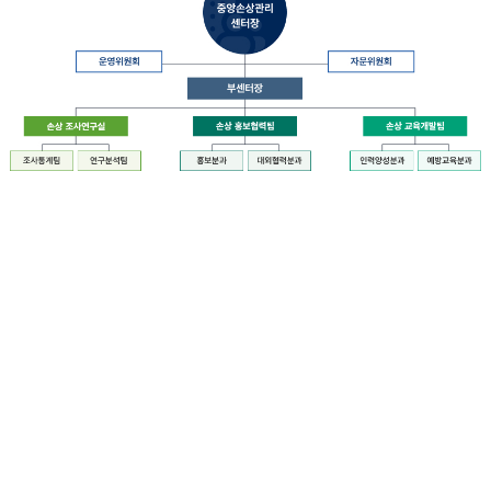
장
질
병
관
리
청
장
중
은
앙
중
손
앙
상
손
관
상
리
관
센
리
터
센
장
터
운
에
영
설
위
치