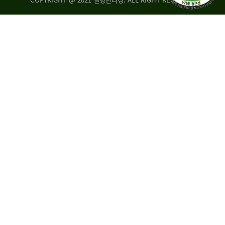
조
시
사
·
통
도
계
지
팀
사
에
연
자
구
료
분
요
석
구,
팀
개
선
손
권
상
고,
홍
국
보
고
협
보
력
조
팀