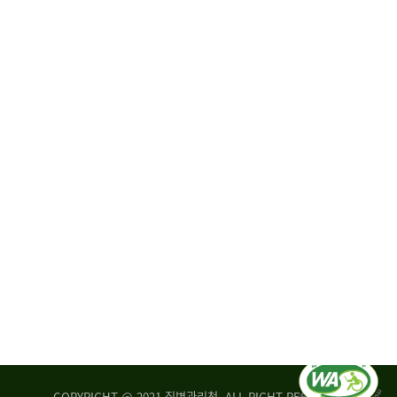
원
·
회
운
자
영
문
위
위
탁,
원
운
회
영
실
부
적
센
평
터
가
장
손
질
상
병
조
관
사
리
연
청
구
장
실
은
COPYRIGHT @ 2021 질병관리청. ALL RIGHT RESERVED