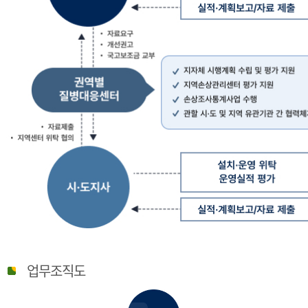
질
병
업무조직도
관
리
청