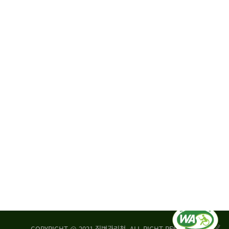
원
·
회
운
자
영
문
위
위
탁,
원
운
회
영
실
부
적
센
평
터
가
장
손
질
상
병
조
관
사
리
연
청
구
장
실
은
COPYRIGHT @ 2021 질병관리청. ALL RIGHT RESERVED