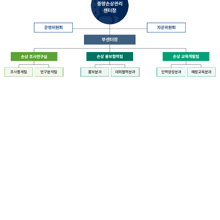
장
질
병
관
리
청
장
중
은
앙
중
손
앙
상
손
관
상
리
관
센
리
터
센
장
터
운
에
영
설
위
치