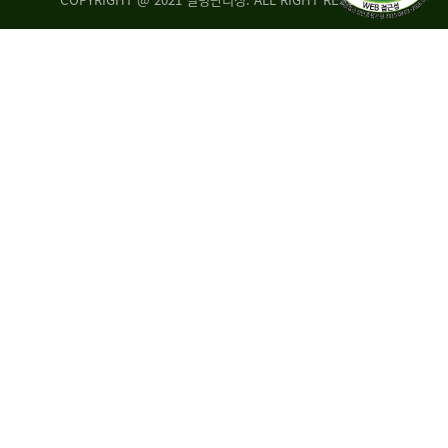
조
시
사
·
통
도
계
지
팀
사
에
연
자
구
료
분
요
석
구,
팀
개
선
손
권
상
고,
홍
국
보
고
협
보
력
조
팀