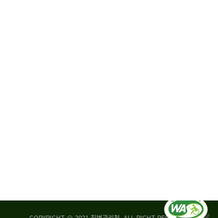
원
·
회
운
자
영
문
위
위
탁,
원
운
회
영
실
부
적
센
평
터
가
장
손
질
상
병
조
관
사
리
연
청
구
장
실
은
COPYRIGHT @ 2021 질병관리청. ALL RIGHT RESERVED