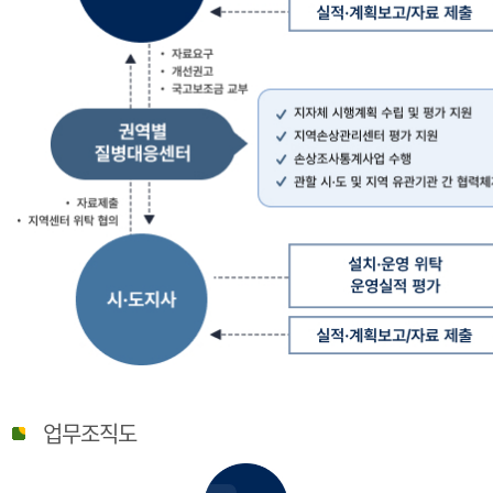
질
병
업무조직도
관
리
청