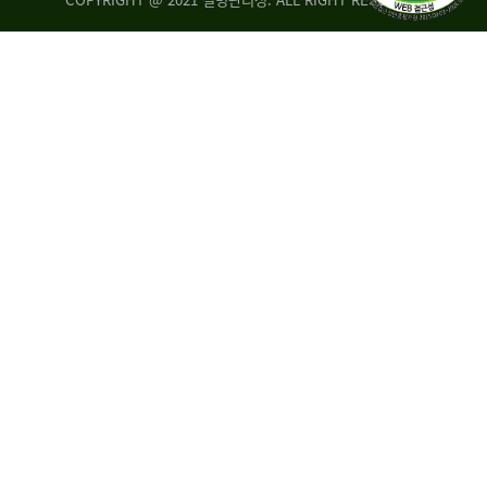
조
시
사
·
통
도
계
지
팀
사
에
연
자
구
료
분
요
석
구,
팀
개
선
손
권
상
고,
홍
국
보
고
협
보
력
조
팀