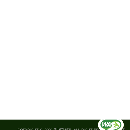
원
·
회
운
자
영
문
위
위
탁,
원
운
회
영
실
부
적
센
평
터
가
장
손
질
상
병
조
관
사
리
연
청
구
장
실
은
COPYRIGHT @ 2021 질병관리청. ALL RIGHT RESERVED