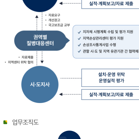
질
병
업무조직도
관
리
청