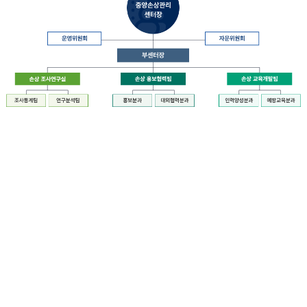
장
질
병
관
리
청
장
중
은
앙
중
손
앙
상
손
관
상
리
관
센
리
터
센
장
터
운
에
영
설
위
치