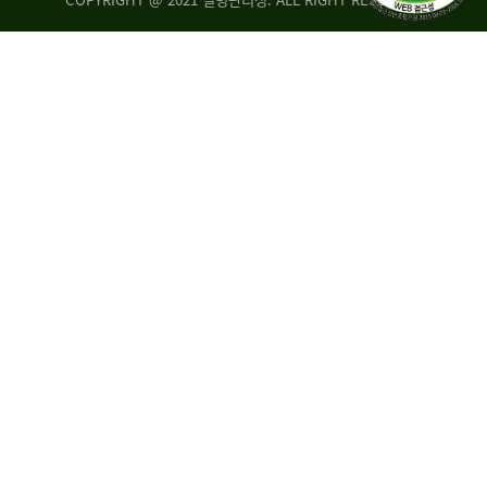
조
시
사
·
통
도
계
지
팀
사
에
연
자
구
료
분
요
석
구,
팀
개
선
손
권
상
고,
홍
국
보
고
협
보
력
조
팀