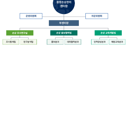
장
질
병
관
리
청
장
중
은
앙
중
손
앙
상
손
관
상
리
관
센
리
터
센
장
터
운
에
영
설
위
치