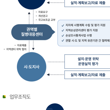
질
병
업무조직도
관
리
청