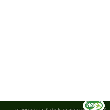
원
·
회
운
자
영
문
위
위
탁,
원
운
회
영
실
부
적
센
평
터
가
장
손
질
상
병
조
관
사
리
연
청
구
장
실
은
COPYRIGHT @ 2021 질병관리청. ALL RIGHT RESERVED