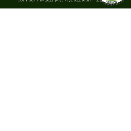
조
시
사
·
통
도
계
지
팀
사
에
연
자
구
료
분
요
석
구,
팀
개
선
손
권
상
고,
홍
국
보
고
협
보
력
조
팀