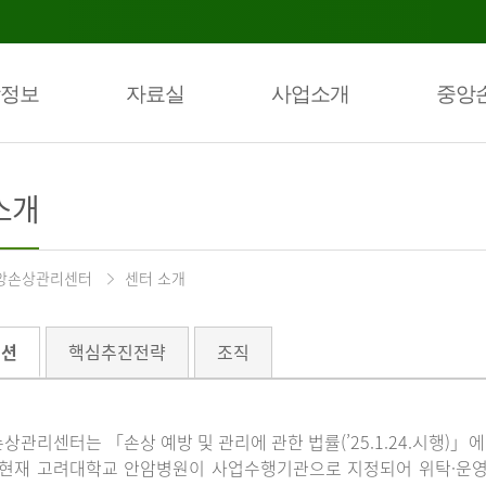
정보
자료실
사업소개
중앙
소개
앙손상관리센터
센터 소개
미션
핵심추진전략
조직
상관리센터는 「손상 예방 및 관리에 관한 법률(’25.1.24.시행)
 현재 고려대학교 안암병원이 사업수행기관으로 지정되어 위탁·운영하