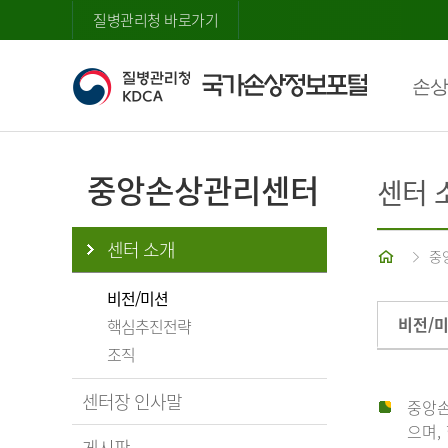
질병관리청 바로가기
손상
중앙손상관리센터
센터 
센터 소개
홈
중
비전/미션
비전/
핵심추진전략
조직
센터장 인사말
중앙손
으며,
게시판