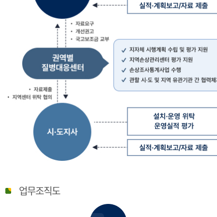
질
병
업무조직도
관
리
청