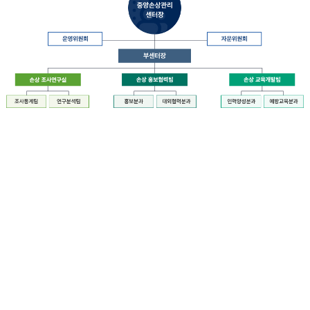
장
질
병
관
리
청
장
중
은
앙
중
손
앙
상
손
관
상
리
관
센
리
터
센
장
터
운
에
영
설
위
치