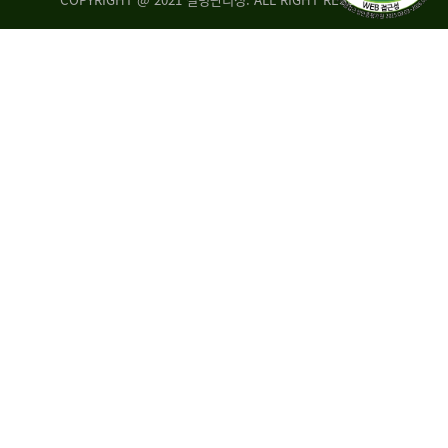
조
시
사
·
통
도
계
지
팀
사
에
연
자
구
료
분
요
석
구,
팀
개
선
손
권
상
고,
홍
국
보
고
협
보
력
조
팀