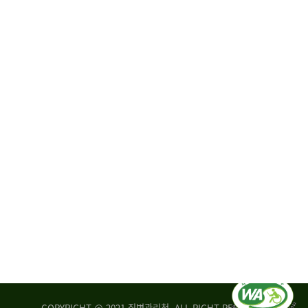
원
·
회
운
자
영
문
위
위
탁,
원
운
회
영
실
부
적
센
평
터
가
장
손
질
상
병
조
관
사
리
연
청
구
장
실
은
COPYRIGHT @ 2021 질병관리청. ALL RIGHT RESERVED