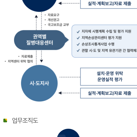
질
병
업무조직도
관
리
청