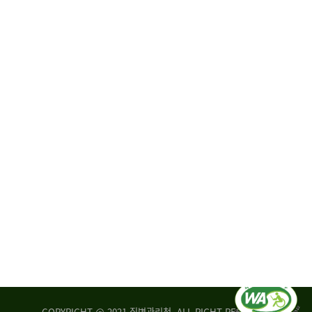
원
·
회
운
자
영
문
위
위
탁,
원
운
회
영
실
부
적
센
평
터
가
장
손
질
상
병
조
관
사
리
연
청
구
장
실
은
COPYRIGHT @ 2021 질병관리청. ALL RIGHT RESERVED