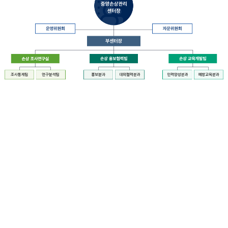
장
질
병
관
리
청
장
중
은
앙
중
손
앙
상
손
관
상
리
관
센
리
터
센
장
터
운
에
영
설
위
치