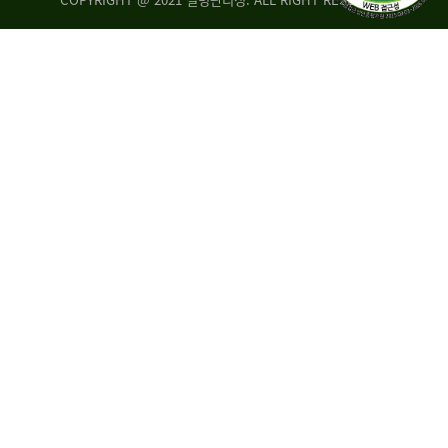
조
시
사
·
통
도
계
지
팀
사
에
연
자
구
료
분
요
석
구,
팀
개
선
손
권
상
고,
홍
국
보
고
협
보
력
조
팀