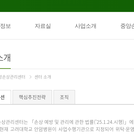
정보
자료실
사업소개
중앙
소개
앙손상관리센터
센터 소개
미션
핵심추진전략
조직
상관리센터는 「손상 예방 및 관리에 관한 법률(’25.1.24.시행)
 현재 고려대학교 안암병원이 사업수행기관으로 지정되어 위탁·운영하