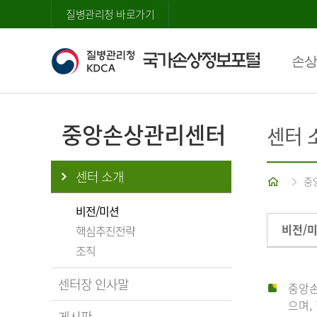
질병관리청 바로가기
손상
중앙손상관리센터
센터 
센터 소개
홈
중
비전/미션
비전/
핵심추진전략
조직
센터장 인사말
중앙손
으며,
게시판