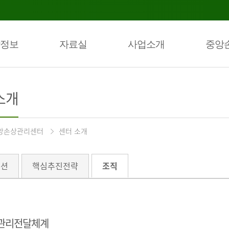
정보
자료실
사업소개
중앙
소개
앙손상관리센터
센터 소개
미션
핵심추진전략
조직
관리전달체계