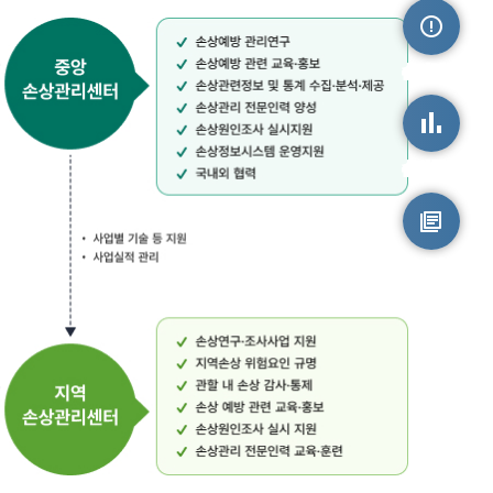
손상정보
손상통계
원시자료