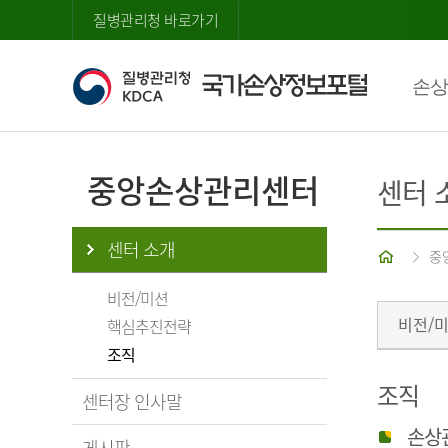
질병관리청 바로가기
손상
중앙손상관리센터
센터 
센터 소개
홈
중
비전/미션
비전/
핵심추진전략
조직
조직
센터장 인사말
손상
게시판