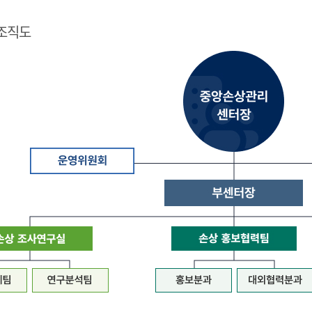
조직도
질
병
관
리
청
장
은
중
앙
손
상
관
리