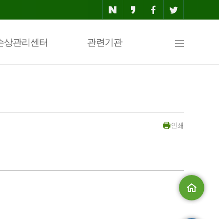
사
손상관리센터
관련기관
이
인쇄
트
맵
메인으로