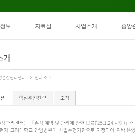
정보
자료실
사업소개
중앙
소개
앙손상관리센터
센터 소개
미션
핵심추진전략
조직
상관리센터는 「손상 예방 및 관리에 관한 법률(’25.1.24.시행)
 현재 고려대학교 안암병원이 사업수행기관으로 지정되어 위탁·운영하