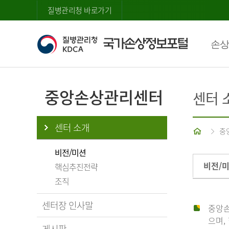
질병관리청 바로가기
손상
중앙손상관리센터
센터 
센터 소개
홈
중
비전/미션
비전/
핵심추진전략
조직
센터장 인사말
중앙손
으며,
게시판