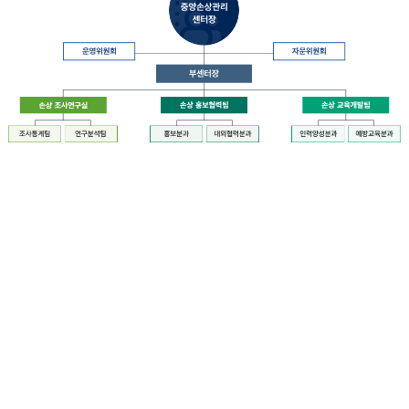
장
질
병
관
리
청
장
중
은
앙
중
손
앙
상
손
관
상
리
관
센
리
터
센
장
터
운
에
영
설
위
치