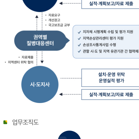
질
병
업무조직도
관
리
청