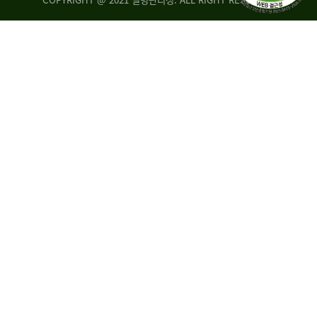
조
시
사
·
통
도
계
지
팀
사
에
연
자
구
료
분
요
석
구,
팀
개
선
손
권
상
고,
홍
국
보
고
협
보
력
조
팀