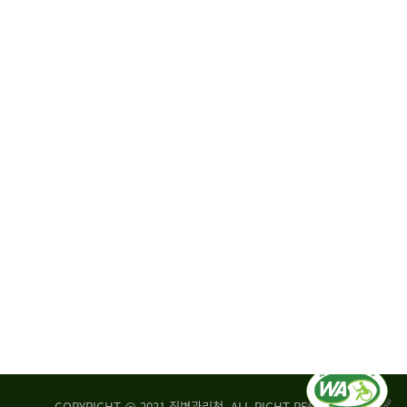
원
·
회
운
자
영
문
위
위
탁,
원
운
회
영
실
부
적
센
평
터
가
장
손
질
상
병
조
관
사
리
연
청
구
장
실
은
COPYRIGHT @ 2021 질병관리청. ALL RIGHT RESERVED