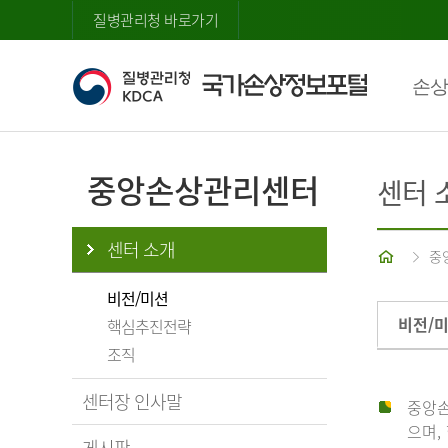
질병관리청 바로가기
손상
중앙손상관리센터
센터 
센터 소개
홈
중
비전/미션
비전/
핵심추진전략
조직
센터장 인사말
중앙손
으며,
게시판