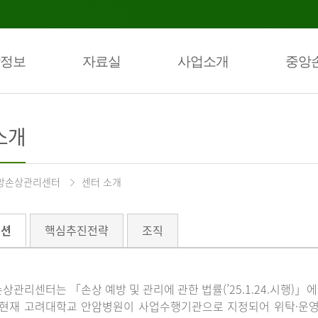
정보
자료실
사업소개
중앙
소개
앙손상관리센터
센터 소개
미션
핵심추진전략
조직
상관리센터는 「손상 예방 및 관리에 관한 법률(’25.1.24.시행)
 현재 고려대학교 안암병원이 사업수행기관으로 지정되어 위탁·운영하