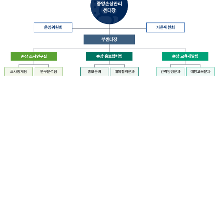
장
질
병
관
리
청
장
중
은
앙
중
손
앙
상
손
관
상
리
관
센
리
터
센
장
터
운
에
영
설
위
치