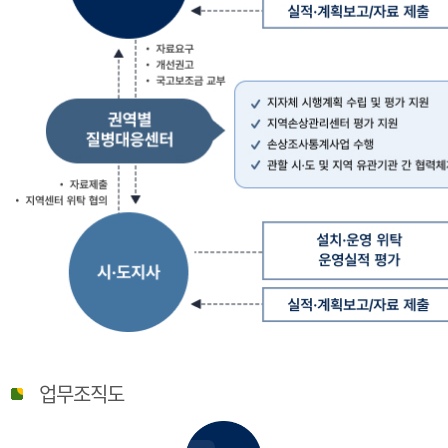
질
병
업무조직도
관
리
청