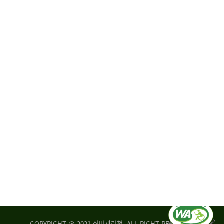
원
·
회
운
자
영
문
위
위
탁,
원
운
회
영
실
부
적
센
평
터
가
장
손
질
상
병
조
관
사
리
연
청
구
장
실
은
COPYRIGHT @ 2021 질병관리청. ALL RIGHT RESERVED