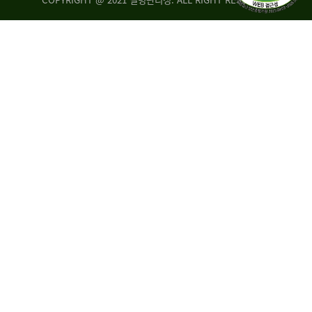
조
시
사
·
통
도
계
지
팀
사
에
연
자
구
료
분
요
석
구,
팀
개
선
손
권
상
고,
홍
국
보
고
협
보
력
조
팀