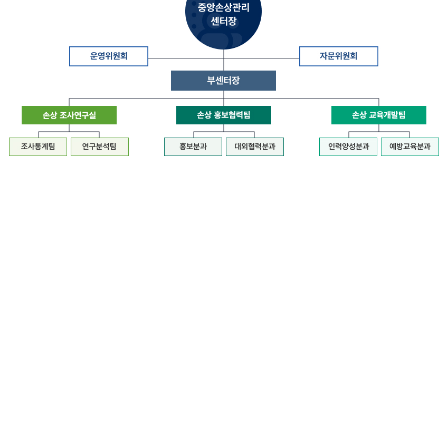
장
질
병
관
리
청
장
중
은
앙
중
손
앙
상
손
관
상
리
관
센
리
터
센
장
터
운
에
영
설
위
치