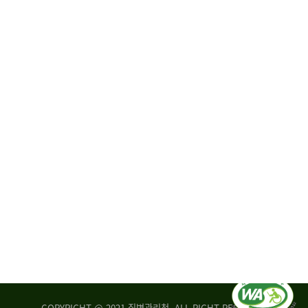
원
·
회
운
자
영
문
위
위
탁,
원
운
회
영
실
부
적
센
평
터
가
장
손
질
상
병
조
관
사
리
연
청
구
장
실
은
COPYRIGHT @ 2021 질병관리청. ALL RIGHT RESERVED