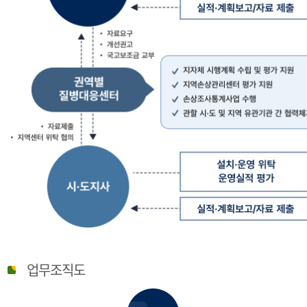
질
병
업무조직도
관
리
청