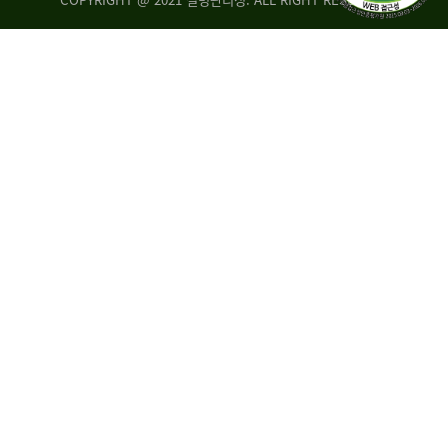
조
시
사
·
통
도
계
지
팀
사
에
연
자
구
료
분
요
석
구,
팀
개
선
손
권
상
고,
홍
국
보
고
협
보
력
조
팀