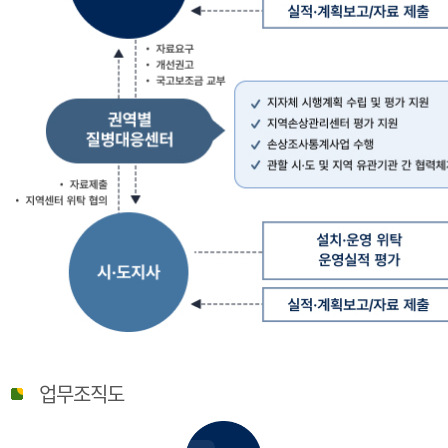
질
병
업무조직도
관
리
청