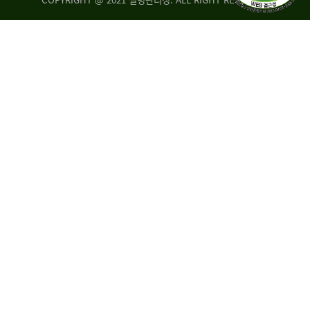
조
시
사
·
통
도
계
지
팀
사
에
연
자
구
료
분
요
석
구,
팀
개
선
손
권
상
고,
홍
국
보
고
협
보
력
조
팀