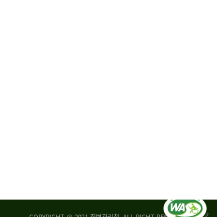
원
·
회
운
자
영
문
위
위
탁,
원
운
회
영
실
부
적
센
평
터
가
장
손
질
상
병
조
관
사
리
연
청
구
장
실
은
COPYRIGHT @ 2021 질병관리청. ALL RIGHT RESERVED