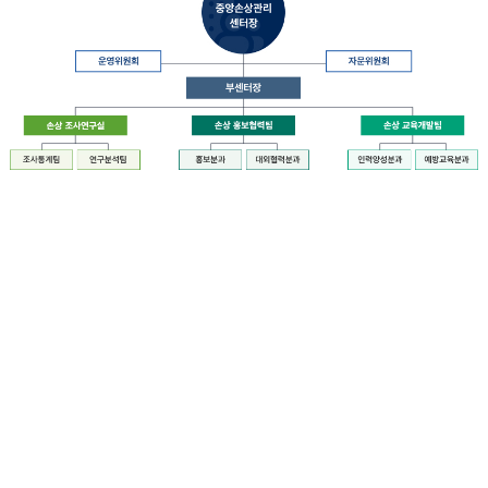
장
질
병
관
리
청
장
중
은
앙
중
손
앙
상
손
관
상
리
관
센
리
터
센
장
터
운
에
영
설
위
치