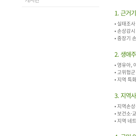
1. 근거
• 실태조사
• 손상감시
• 중장기
2. 생애
• 영유아,
• 고위험군
• 지역 
3. 지역
• 지역손
• 보건소·
• 지역 네