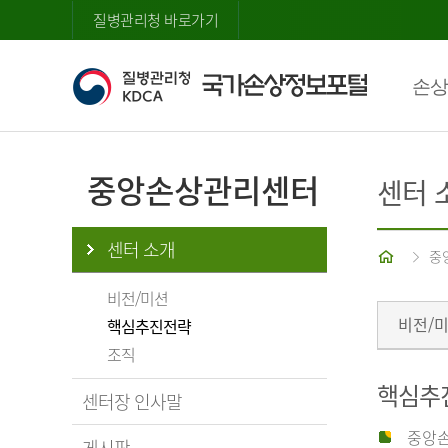
질병관리청 바로가기
손상
중앙손상관리센터
센터 
센터 소개
홈
중
비전/미션
비전/
핵심추진전략
조직
핵심추
센터장 인사말
중앙손
게시판