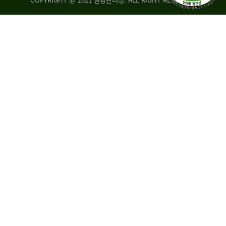
조
시
사
·
통
도
계
지
팀
사
에
연
자
구
료
분
요
석
구,
팀
개
선
손
권
상
고,
홍
국
보
고
협
보
력
조
팀