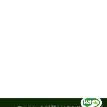
원
·
회
운
자
영
문
위
위
탁,
원
운
회
영
실
부
적
센
평
터
가
장
손
질
상
병
조
관
사
리
연
청
구
장
실
은
COPYRIGHT @ 2021 질병관리청. ALL RIGHT RESERVED