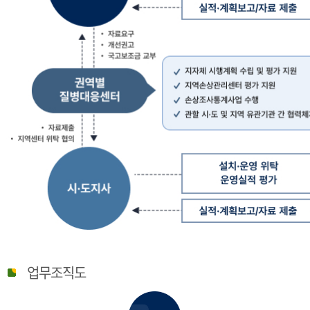
질
병
업무조직도
관
리
청