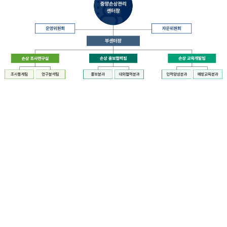
장
질
병
관
리
청
장
중
은
앙
중
손
앙
상
손
관
상
리
관
센
리
터
센
장
터
운
에
영
설
위
치