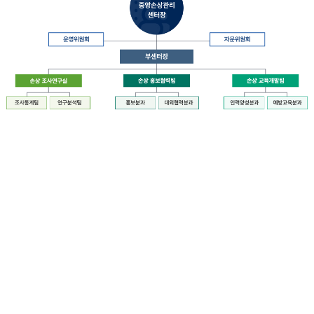
장
질
병
관
리
청
장
중
은
앙
중
손
앙
상
손
관
상
리
관
센
리
터
센
장
터
운
에
영
설
위
치