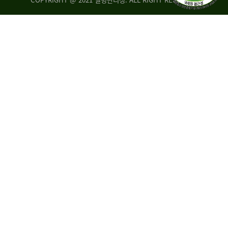
조
시
사
·
통
도
계
지
팀
사
에
연
자
구
료
분
요
석
구,
팀
개
선
손
권
상
고,
홍
국
보
고
협
보
력
조
팀