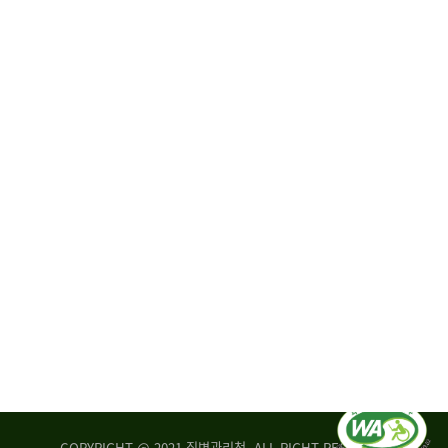
원
·
회
운
자
영
문
위
위
탁,
원
운
회
영
실
부
적
센
평
터
가
장
손
질
상
병
조
관
사
리
연
청
구
장
실
은
COPYRIGHT @ 2021 질병관리청. ALL RIGHT RESERVED