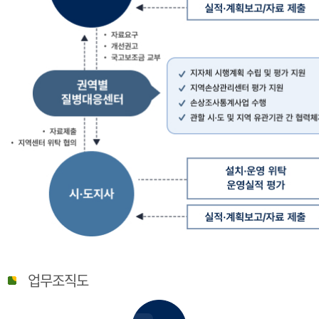
질
병
업무조직도
관
리
청