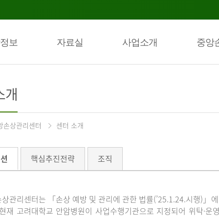
정보
자료실
사업소개
중앙
소개
앙손상관리센터
센터 소개
미션
핵심추진전략
조직
상관리센터는 「손상 예방 및 관리에 관한 법률(’25.1.24.시행)
 현재 고려대학교 안암병원이 사업수행기관으로 지정되어 위탁·운영하