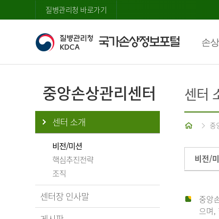
질병관리청 바로가기
손상
중앙손상관리센터
센터 
센터 소개
홈
중
비전/미션
비전/
핵심추진전략
조직
센터장 인사말
중앙손
으며,
게시판