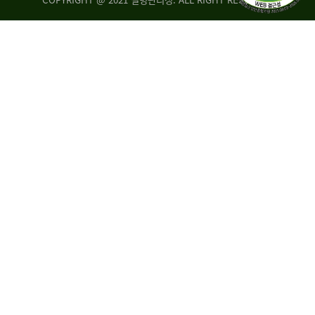
조
시
사
·
통
도
계
지
팀
사
에
연
자
구
료
분
요
석
구,
팀
개
선
손
권
상
고,
홍
국
보
고
협
보
력
조
팀