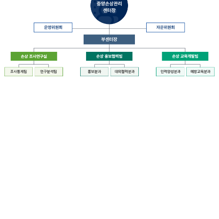
장
질
병
관
리
청
장
중
은
앙
중
손
앙
상
손
관
상
리
관
센
리
터
센
장
터
운
에
영
설
위
치