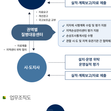
질
병
업무조직도
관
리
청