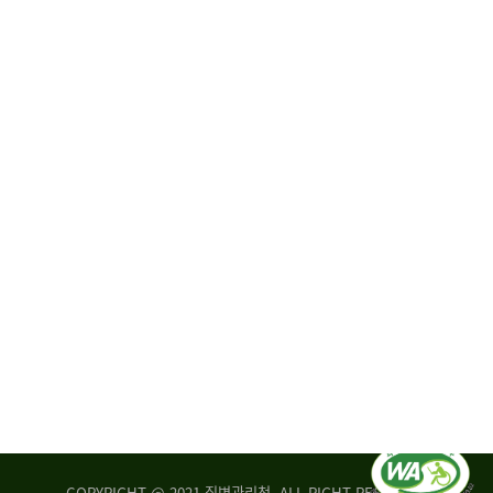
원
·
회
운
자
영
문
위
위
탁,
원
운
회
영
실
부
적
센
평
터
가
장
손
질
상
병
조
관
사
리
연
청
구
장
실
은
COPYRIGHT @ 2021 질병관리청. ALL RIGHT RESERVED