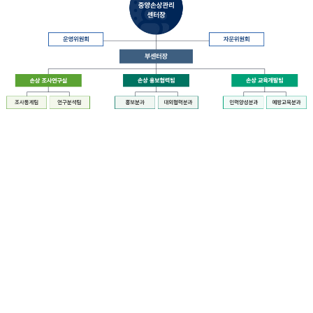
장
질
병
관
리
청
장
중
은
앙
중
손
앙
상
손
관
상
리
관
센
리
터
센
장
터
운
에
영
설
위
치