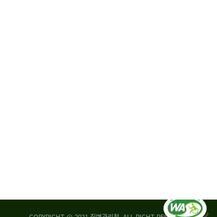
원
·
회
운
자
영
문
위
위
탁,
원
운
회
영
실
부
적
센
평
터
가
장
손
질
상
병
조
관
사
리
연
청
구
장
실
은
COPYRIGHT @ 2021 질병관리청. ALL RIGHT RESERVED