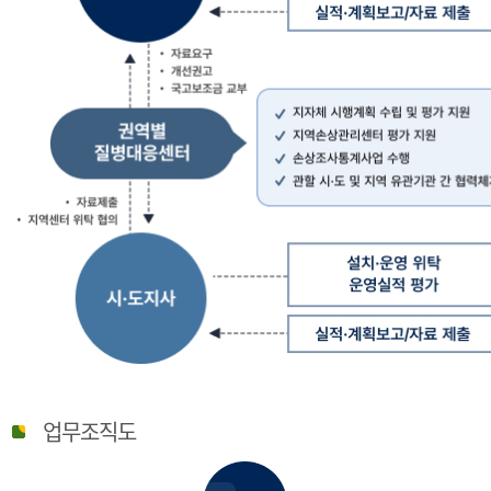
질
병
업무조직도
관
리
청