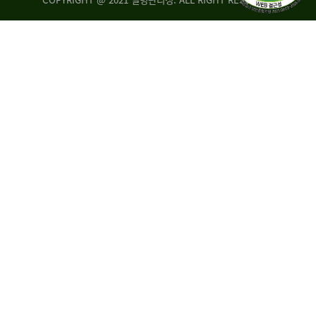
조
시
사
·
통
도
계
지
팀
사
에
연
자
구
료
분
요
석
구,
팀
개
선
손
권
상
고,
홍
국
보
고
협
보
력
조
팀