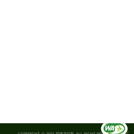
원
·
회
운
자
영
문
위
위
탁,
원
운
회
영
실
부
적
센
평
터
가
장
손
질
상
병
조
관
사
리
연
청
구
장
실
은
COPYRIGHT @ 2021 질병관리청. ALL RIGHT RESERVED