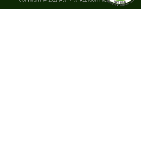
조
시
사
·
통
도
계
지
팀
사
에
연
자
구
료
분
요
석
구,
팀
개
선
손
권
상
고,
홍
국
보
고
협
보
력
조
팀