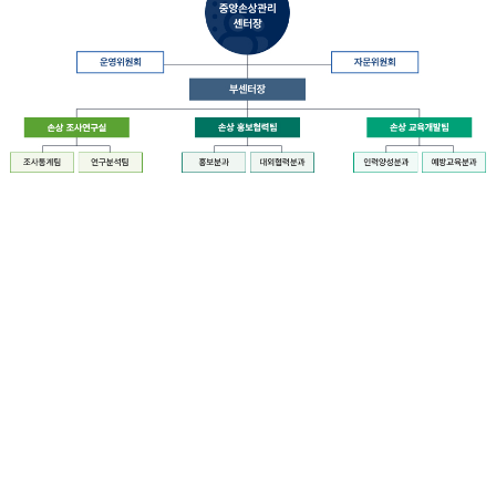
장
질
병
관
리
청
장
중
은
앙
중
손
앙
상
손
관
상
리
관
센
리
터
센
장
터
운
에
영
설
위
치