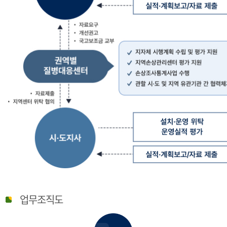
질
병
업무조직도
관
리
청