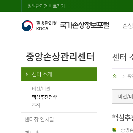
질병관리청 바로가기
손상
중앙손상관리센터
센터 
센터 소개
홈
중
비전/미션
비전/
핵심추진전략
조직
핵심추
센터장 인사말
중앙손
게시판