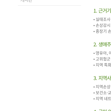
1. 근거
• 실태조사
• 손상감시
• 중장기
2. 생애
• 영유아,
• 고위험군
• 지역 
3. 지역
• 지역손
• 보건소·
• 지역 네