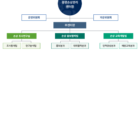
장
질
병
관
리
청
장
중
은
앙
중
손
앙
상
손
관
상
리
관
센
리
터
센
장
터
운
에
영
설
위
치