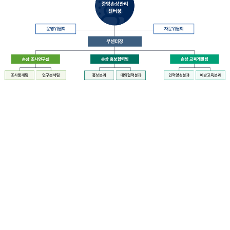
장
질
병
관
리
청
장
중
은
앙
중
손
앙
상
손
관
상
리
관
센
리
터
센
장
터
운
에
영
설
위
치