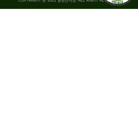
조
시
사
·
통
도
계
지
팀
사
에
연
자
구
료
분
요
석
구,
팀
개
선
손
권
상
고,
홍
국
보
고
협
보
력
조
팀