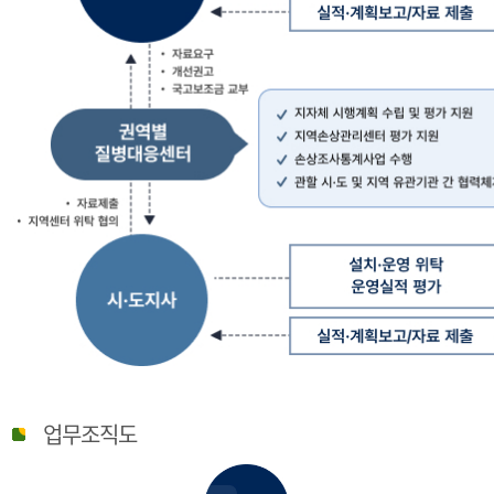
질
병
업무조직도
관
리
청