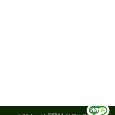
원
·
회
운
자
영
문
위
위
탁,
원
운
회
영
실
부
적
센
평
터
가
장
손
질
상
병
조
관
사
리
연
청
구
장
실
은
COPYRIGHT @ 2021 질병관리청. ALL RIGHT RESERVED