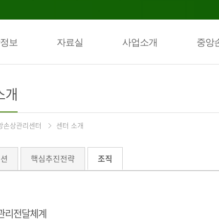
정보
자료실
사업소개
중앙
소개
앙손상관리센터
센터 소개
미션
핵심추진전략
조직
관리전달체계