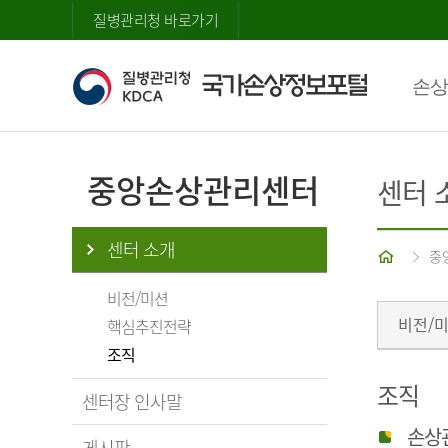
질병관리청 바로가기
손상
중앙손상관리센터
센터 
센터 소개
홈
중
비전/미션
비전/
핵심추진전략
조직
조직
센터장 인사말
손상
게시판