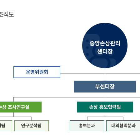
조직도
질
병
관
리
청
장
은
중
앙
손
상
관
리