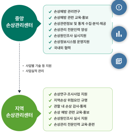
손상정보
손상통계
원시자료