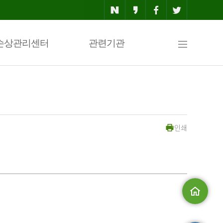
사
손상관리센터
관련기관
이
인쇄
트
맵
메인으로