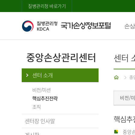
질병관리청 바로가기
손상
중앙손상관리센터
센터 
센터 소개
홈
중
비전/미션
비전/
핵심추진전략
조직
핵심추
센터장 인사말
중앙손
게시판