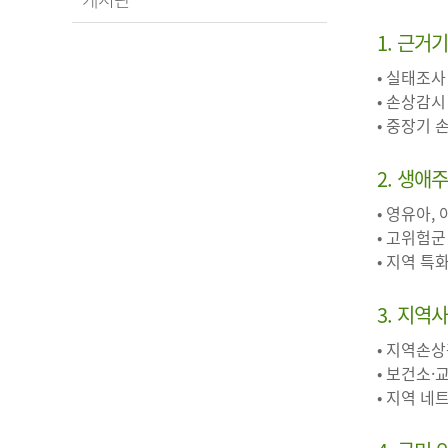
1. 근거
• 실태조사
• 손상감시
• 중장기
2. 생애
• 영유아,
• 고위험군
• 지역 
3. 지역
• 지역손
• 보건소·
• 지역 네