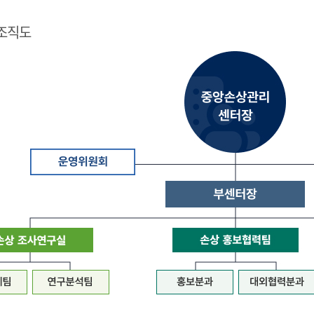
조직도
질
병
관
리
청
장
은
중
앙
손
상
관
리