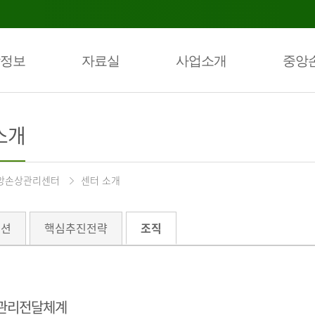
정보
자료실
사업소개
중앙
소개
앙손상관리센터
센터 소개
미션
핵심추진전략
조직
관리전달체계