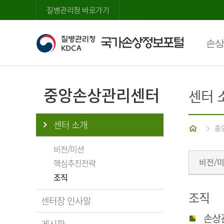
질병관리청 바로가기
손상
중앙손상관리센터
센터 
센터 소개
홈
중
비전/미션
비전/
핵심추진전략
조직
조직
센터장 인사말
손상
게시판