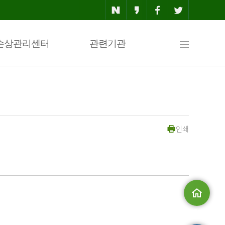
사
손상관리센터
관련기관
이
인쇄
트
맵
메인으로