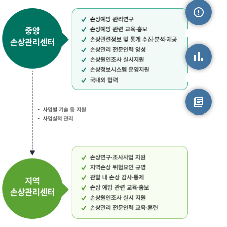
손상정보
손상통계
원시자료