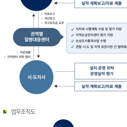
질
병
업무조직도
관
리
청