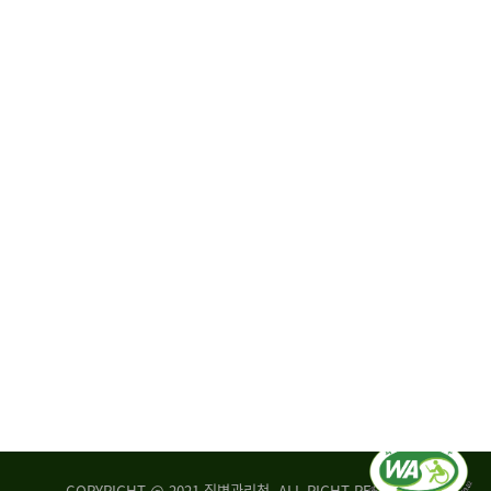
원
·
회
운
자
영
문
위
위
탁,
원
운
회
영
실
부
적
센
평
터
가
장
손
질
상
병
조
관
사
리
연
청
구
장
실
은
COPYRIGHT @ 2021 질병관리청. ALL RIGHT RESERVED