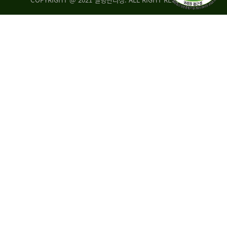
조
시
사
·
통
도
계
지
팀
사
에
연
자
구
료
분
요
석
구,
팀
개
선
손
권
상
고,
홍
국
보
고
협
보
력
조
팀