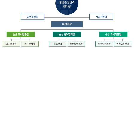
장
질
병
관
리
청
장
중
은
앙
중
손
앙
상
손
관
상
리
관
센
리
터
센
장
터
운
에
영
설
위
치