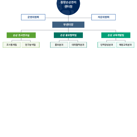
장
질
병
관
리
청
장
중
은
앙
중
손
앙
상
손
관
상
리
관
센
리
터
센
장
터
운
에
영
설
위
치