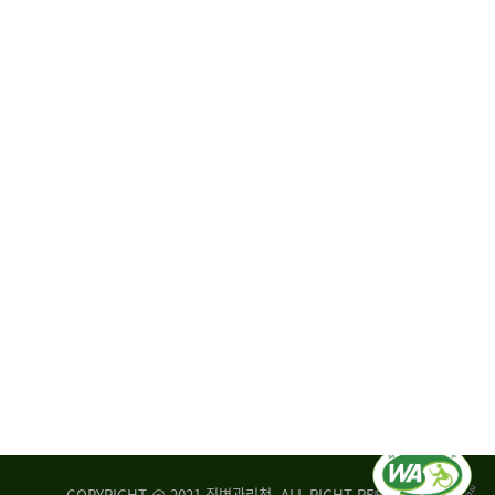
원
·
회
운
자
영
문
위
위
탁,
원
운
회
영
실
부
적
센
평
터
가
장
손
질
상
병
조
관
사
리
연
청
구
장
실
은
COPYRIGHT @ 2021 질병관리청. ALL RIGHT RESERVED