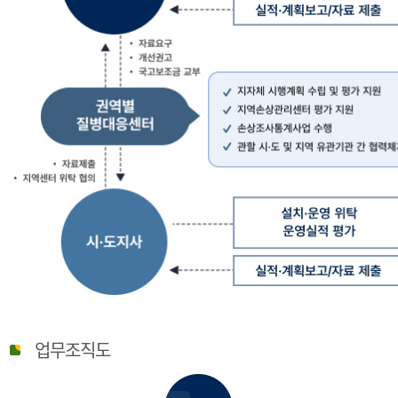
질
병
업무조직도
관
리
청