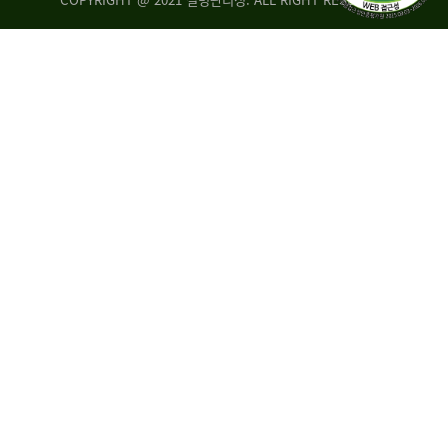
조
시
사
·
통
도
계
지
팀
사
에
연
자
구
료
분
요
석
구,
팀
개
선
손
권
상
고,
홍
국
보
고
협
보
력
조
팀