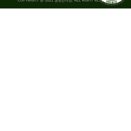
조
시
사
·
통
도
계
지
팀
사
에
연
자
구
료
분
요
석
구,
팀
개
선
손
권
상
고,
홍
국
보
고
협
보
력
조
팀