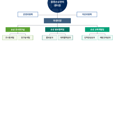
장
질
병
관
리
청
장
중
은
앙
중
손
앙
상
손
관
상
리
관
센
리
터
센
장
터
운
에
영
설
위
치