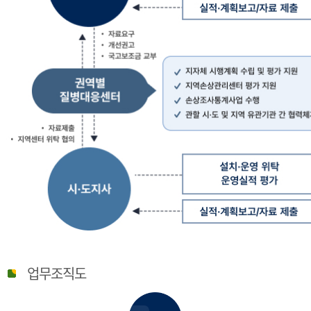
질
병
업무조직도
관
리
청