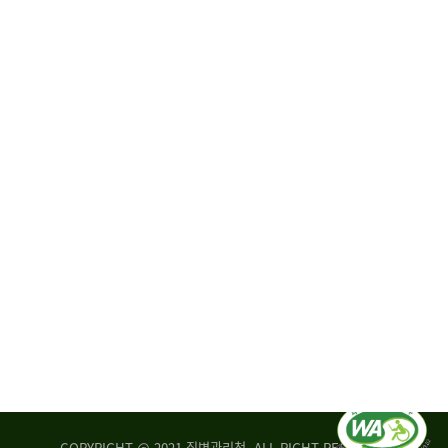
원
·
회
운
자
영
문
위
위
탁,
원
운
회
영
실
부
적
센
평
터
가
장
손
질
상
병
조
관
사
리
연
청
구
장
실
은
COPYRIGHT @ 2021 질병관리청. ALL RIGHT RESERVED