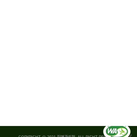
원
·
회
운
자
영
문
위
위
탁,
원
운
회
영
실
부
적
센
평
터
가
장
손
질
상
병
조
관
사
리
연
청
구
장
실
은
COPYRIGHT @ 2021 질병관리청. ALL RIGHT RESERVED