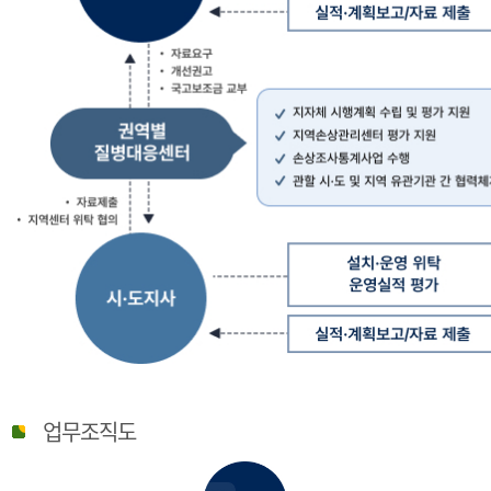
질
병
업무조직도
관
리
청