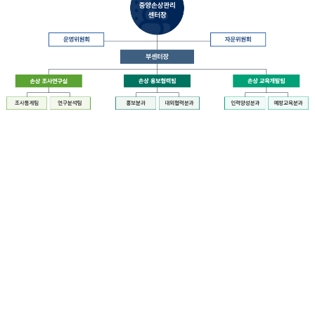
장
질
병
관
리
청
장
중
은
앙
중
손
앙
상
손
관
상
리
관
센
리
터
센
장
터
운
에
영
설
위
치