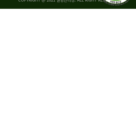
조
시
사
·
통
도
계
지
팀
사
에
연
자
구
료
분
요
석
구,
팀
개
선
손
권
상
고,
홍
국
보
고
협
보
력
조
팀