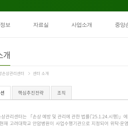
정보
자료실
사업소개
중앙
소개
앙손상관리센터
센터 소개
미션
핵심추진전략
조직
상관리센터는 「손상 예방 및 관리에 관한 법률(’25.1.24.시행)
 현재 고려대학교 안암병원이 사업수행기관으로 지정되어 위탁·운영하