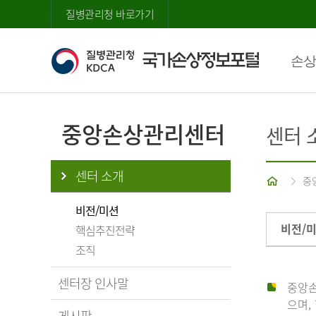
질병관리청 바로가기
손상
중앙손상관리센터
센터 
센터 소개
홈
중
비전/미션
비전/
핵심추진전략
조직
센터장 인사말
중앙손
으며,
게시판