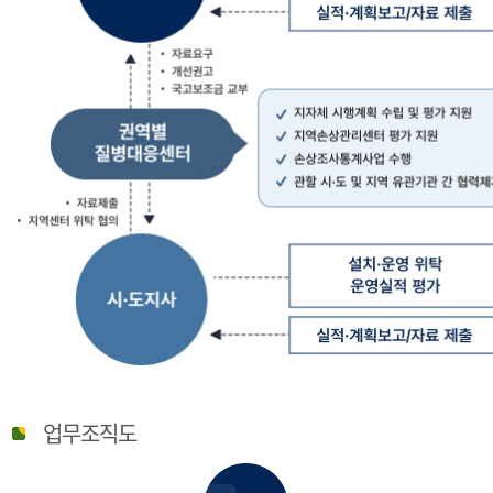
질
병
업무조직도
관
리
청