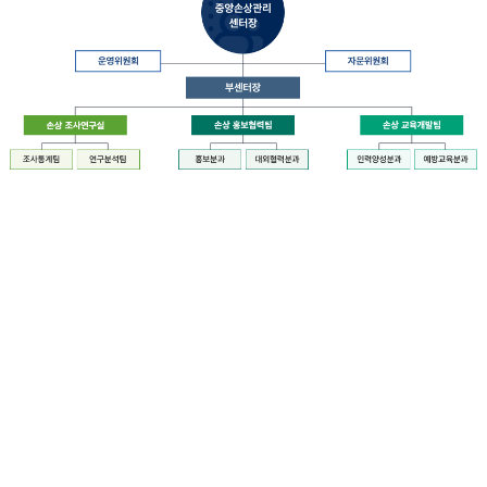
장
질
병
관
리
청
장
중
은
앙
중
손
앙
상
손
관
상
리
관
센
리
터
센
장
터
운
에
영
설
위
치