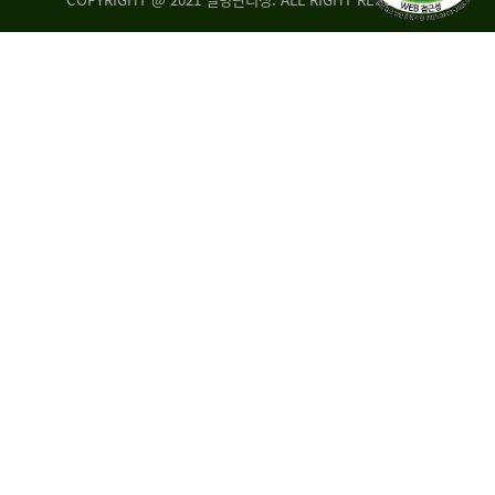
조
시
사
·
통
도
계
지
팀
사
에
연
자
구
료
분
요
석
구,
팀
개
선
손
권
상
고,
홍
국
보
고
협
보
력
조
팀