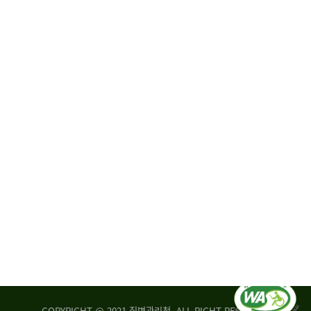
원
·
회
운
자
영
문
위
위
탁,
원
운
회
영
실
부
적
센
평
터
가
장
손
질
상
병
조
관
사
리
연
청
구
장
실
은
COPYRIGHT @ 2021 질병관리청. ALL RIGHT RESERVED