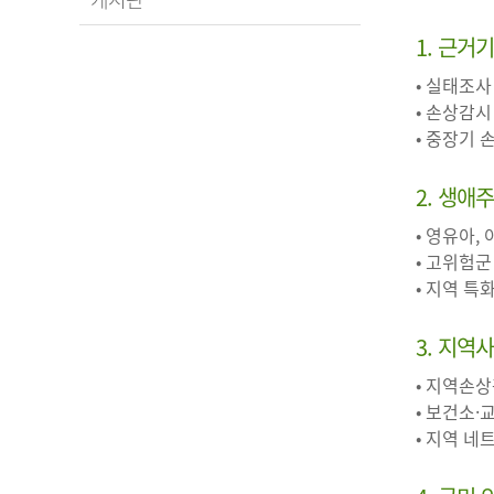
1. 근거
• 실태조사
• 손상감시
• 중장기
2. 생애
• 영유아,
• 고위험군
• 지역 
3. 지역
• 지역손
• 보건소·
• 지역 네