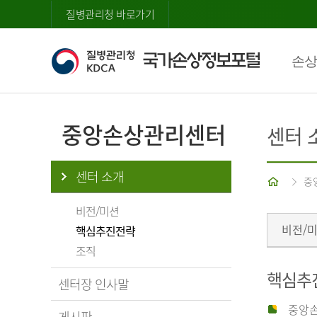
질병관리청 바로가기
손상
중앙손상관리센터
센터 
센터 소개
홈
중
비전/미션
비전/
핵심추진전략
조직
핵심추
센터장 인사말
중앙손
게시판