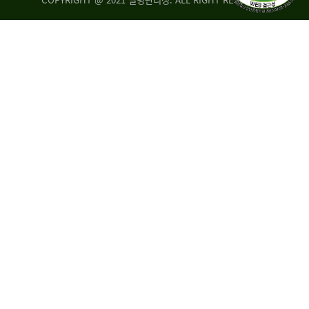
조
시
사
·
통
도
계
지
팀
사
에
연
자
구
료
분
요
석
구,
팀
개
선
손
권
상
고,
홍
국
보
고
협
보
력
조
팀