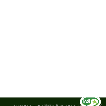
원
·
회
운
자
영
문
위
위
탁,
원
운
회
영
실
부
적
센
평
터
가
장
손
질
상
병
조
관
사
리
연
청
구
장
실
은
COPYRIGHT @ 2021 질병관리청. ALL RIGHT RESERVED