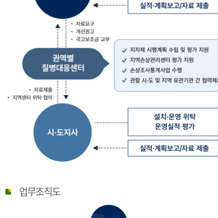
질
병
업무조직도
관
리
청