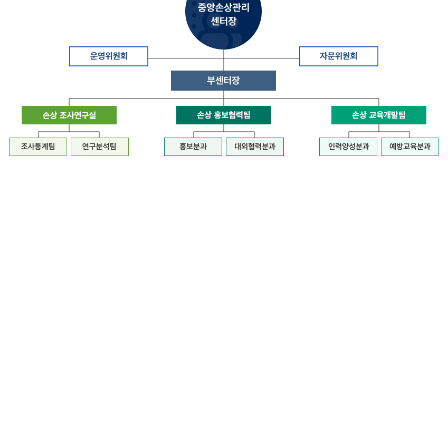
장
질
병
관
리
청
장
중
은
앙
중
손
앙
상
손
관
상
리
관
센
리
터
센
장
터
운
에
영
설
위
치