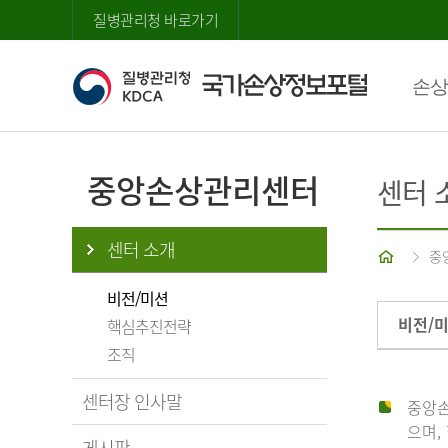
질병관리청 바로가기
손상
중앙손상관리센터
센터 
센터 소개
홈
중
비전/미션
비전/
핵심추진전략
조직
센터장 인사말
중앙손
으며,
게시판