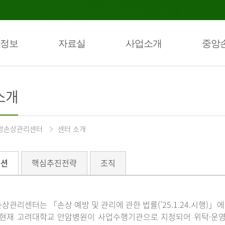
정보
자료실
사업소개
중앙
소개
앙손상관리센터
센터 소개
미션
핵심추진전략
조직
상관리센터는 「손상 예방 및 관리에 관한 법률(’25.1.24.시행)
 현재 고려대학교 안암병원이 사업수행기관으로 지정되어 위탁·운영하