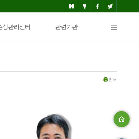
사
손상관리센터
관련기관
이
인쇄
트
맵
메인으로