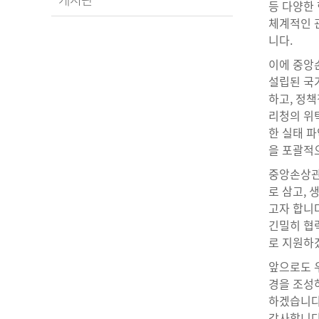
등 다양한
체계적인 
니다.
이에 중앙
설립된 국
하고, 정책
리청의 위
한 실태 파
을 포괄적
중앙손상관
로 삼고,
고자 합니다
긴밀히 협
로 지원하
앞으로도 우
경을 조성
하겠습니다
감사합니다