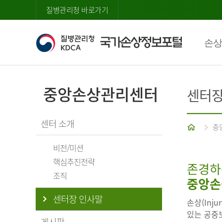
질병관리청 바로가기
손상
중앙손상관리센터
센터장
센터 소개
홈
중
비전/미션
핵심추진전략
존경하
조직
중앙손
센터장 인사말
손상(Inj
있는 공중보
게시판