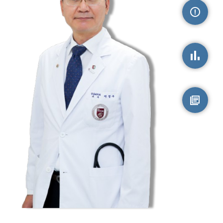
손상정보
손상통계
원시자료