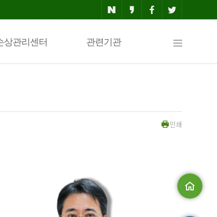
사
손상관리센터
관련기관
이
인쇄
트
맵
메인으로