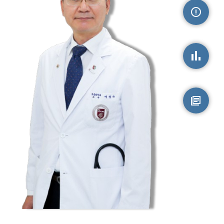
손상정보
손상통계
원시자료