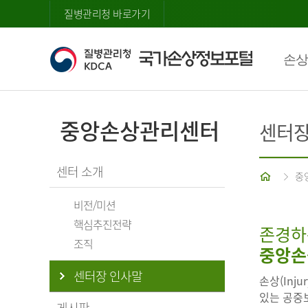
질병관리청 바로가기
손상
중앙손상관리센터
센터장
센터 소개
홈
중
비전/미션
핵심추진전략
존경하
조직
중앙손
센터장 인사말
손상(Inj
있는 공중보
게시판