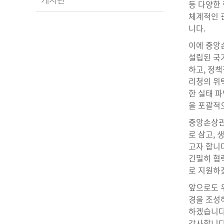
등 다양한
체계적인 
니다.
이에 중앙
설립된 국
하고, 정책
리청의 위
한 실태 파
을 포괄적
중앙손상관
로 삼고,
고자 합니다
긴밀히 협
로 지원하
앞으로도 우
경을 조성
하겠습니다
감사합니다