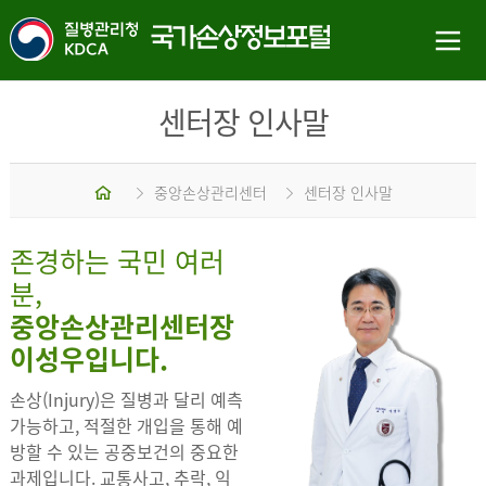
센터장 인사말
홈
중앙손상관리센터
센터장 인사말
존경하는 국민 여러
분,
중앙손상관리센터장
이성우입니다.
손상(Injury)은 질병과 달리 예측
가능하고, 적절한 개입을 통해 예
방할 수 있는 공중보건의 중요한
과제입니다. 교통사고, 추락, 익