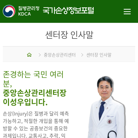
센터장 인사말
홈
중앙손상관리센터
센터장 인사말
존경하는 국민 여러
분,
중앙손상관리센터장
이성우입니다.
손상(Injury)은 질병과 달리 예측
가능하고, 적절한 개입을 통해 예
방할 수 있는 공중보건의 중요한
과제입니다. 교통사고, 추락, 익