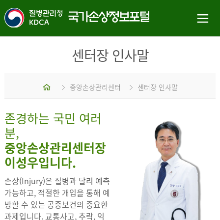
센터장 인사말
홈
중앙손상관리센터
센터장 인사말
존경하는 국민 여러
분,
중앙손상관리센터장
이성우입니다.
손상(Injury)은 질병과 달리 예측
가능하고, 적절한 개입을 통해 예
방할 수 있는 공중보건의 중요한
과제입니다. 교통사고, 추락, 익