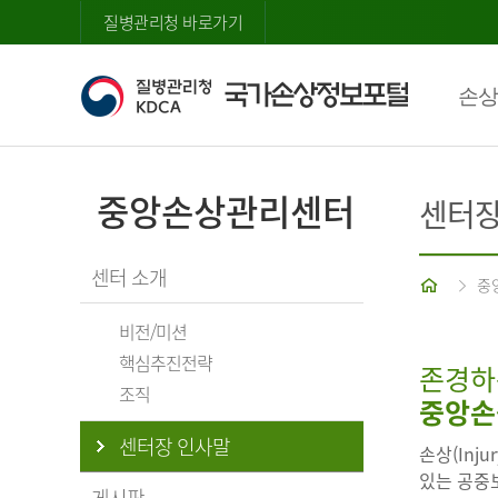
질병관리청 바로가기
손상
중앙손상관리센터
센터장
센터 소개
홈
중
비전/미션
핵심추진전략
존경하
조직
중앙손
센터장 인사말
손상(Inj
있는 공중보
게시판