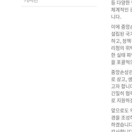
등 다양한
체계적인 
니다.
이에 중앙
설립된 국
하고, 정책
리청의 위
한 실태 파
을 포괄적
중앙손상관
로 삼고,
고자 합니다
긴밀히 협
로 지원하
앞으로도 우
경을 조성
하겠습니다
감사합니다