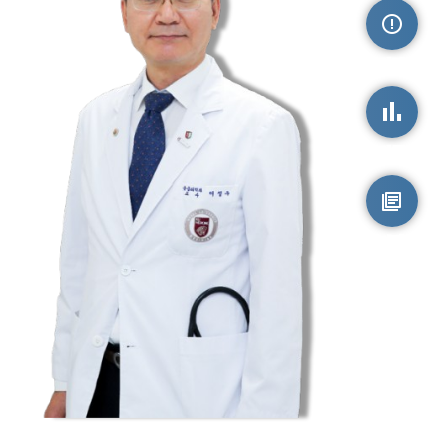
손상정보
손상통계
원시자료