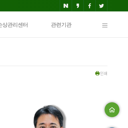
사
손상관리센터
관련기관
이
인쇄
트
맵
메인으로