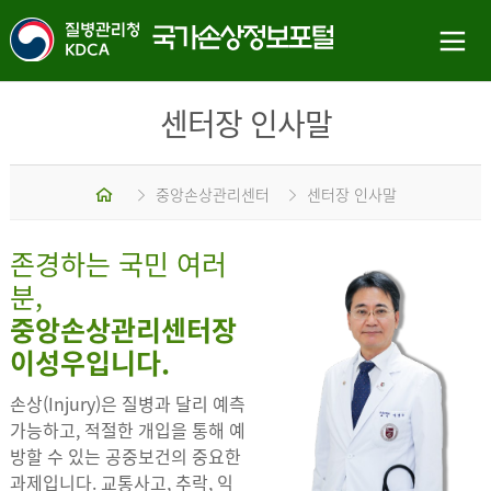
센터장 인사말
홈
중앙손상관리센터
센터장 인사말
존경하는 국민 여러
분,
중앙손상관리센터장
이성우입니다.
손상(Injury)은 질병과 달리 예측
가능하고, 적절한 개입을 통해 예
방할 수 있는 공중보건의 중요한
과제입니다. 교통사고, 추락, 익