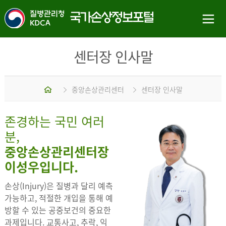
센터장 인사말
홈
중앙손상관리센터
센터장 인사말
존경하는 국민 여러
분,
중앙손상관리센터장
이성우입니다.
손상(Injury)은 질병과 달리 예측
가능하고, 적절한 개입을 통해 예
방할 수 있는 공중보건의 중요한
과제입니다. 교통사고, 추락, 익