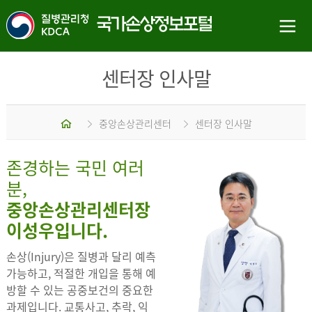
센터장 인사말
홈
중앙손상관리센터
센터장 인사말
존경하는 국민 여러
분,
중앙손상관리센터장
이성우입니다.
손상(Injury)은 질병과 달리 예측
가능하고, 적절한 개입을 통해 예
방할 수 있는 공중보건의 중요한
과제입니다. 교통사고, 추락, 익