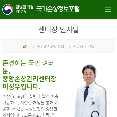
센터장 인사말
홈
중앙손상관리센터
센터장 인사말
존경하는 국민 여러
분,
중앙손상관리센터장
이성우입니다.
손상(Injury)은 질병과 달리 예측
가능하고, 적절한 개입을 통해 예
방할 수 있는 공중보건의 중요한
과제입니다. 교통사고, 추락, 익