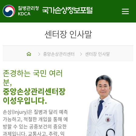
센터장 인사말
홈
중앙손상관리센터
센터장 인사말
존경하는 국민 여러
분,
중앙손상관리센터장
이성우입니다.
손상(Injury)은 질병과 달리 예측
가능하고, 적절한 개입을 통해 예
방할 수 있는 공중보건의 중요한
과제입니다. 교통사고, 추락, 익