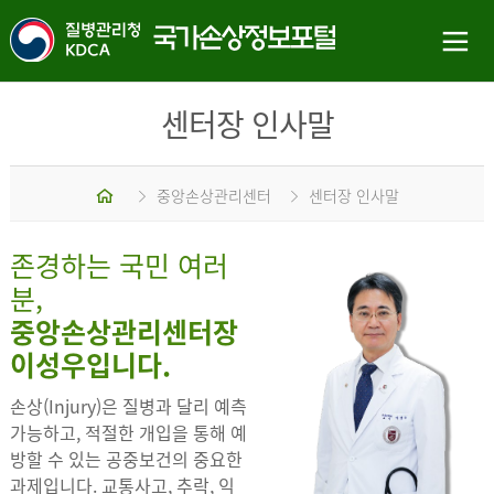
센터장 인사말
홈
중앙손상관리센터
센터장 인사말
존경하는 국민 여러
분,
중앙손상관리센터장
이성우입니다.
손상(Injury)은 질병과 달리 예측
가능하고, 적절한 개입을 통해 예
방할 수 있는 공중보건의 중요한
과제입니다. 교통사고, 추락, 익